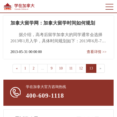
加拿大留学网：加拿大留学时间如何规划
据介绍，高考后留学加拿大的同学通常会选择
2013年1月入学，具体时间规划如下：2013年6月-7
月，学生委托留学机构申请加拿大大学，没有雅思
2013-05-31 00:00:00
查看详情 >>
成绩的同学可以通过双录取方式申请加拿大院校，
但由于这期间国内学校可能放假，难以开具高中成
绩单，因此建议学生争取在高考成绩公布前，与学
«
1
2
...
9
10
11
12
13
»
校提前沟通，做好相关准备...
学在加拿大官方咨询热线
400-609-1118