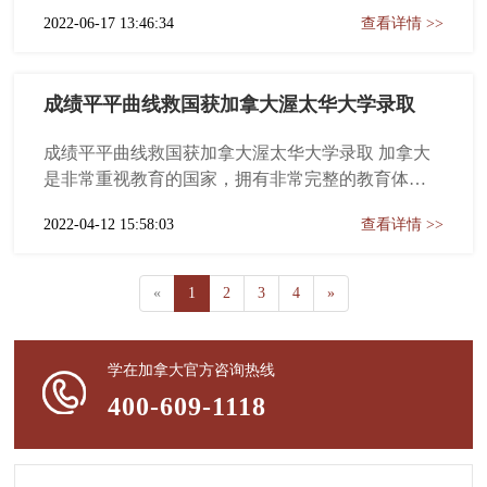
张不为人知的心电图、当云南白药已经不能抚平你
2022-06-17 13:46:34
查看详情 >>
的心灵创伤的时候，你需要的是一剂速效救心丸！
学生情况 J同学毕业于西安外国语大学金融学专业 厦
门大学保险学硕士 大家保险工作三年 ...
成绩平平曲线救国获加拿大渥太华大学录取
成绩平平曲线救国获加拿大渥太华大学录取 加拿大
是非常重视教育的国家，拥有非常完整的教育体
系，沿袭英式教育，教育水平世界一流，留学生毕
2022-04-12 15:58:03
查看详情 >>
业后所得的文凭含金量非常高，受到全世界的认
可。那么如果申请人成绩一般GPA不够高，有没有
机会被加拿大名校录取？ L同学：澳大利亚某高中
«
1
2
3
4
»
高考成绩排名：84.05 ...
学在加拿大官方咨询热线
400-609-1118