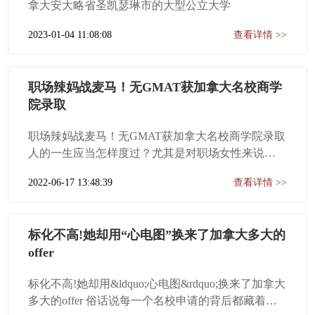
拿大安大略省圣凯瑟琳市的大型公立大学
2023-01-04 11:08:08
查看详情 >>
职场辣妈战麦马！无GMAT获加拿大名校商学
院录取
职场辣妈战麦马！无GMAT获加拿大名校商学院录取
人的一生应当怎样度过？尤其是对职场女性来说随
着年龄的增长，是应该继续在职场奋斗拼搏？还是
2022-06-17 13:48:39
查看详情 >>
在家里相夫教子？亦或是世界那么大何不出去看
看？其实人生没有标准答案，路过的都是风景、唯
有脚下的路是自己的。 每个人都拥有追求梦想的机
标化不高!她却用“心电图”换来了加拿大多大的
会，只要下定决心永远都不晚...
offer
标化不高!她却用&ldquo;心电图&rdquo;换来了加拿大
多大的offer 俗话说每一个名校申请的背后都藏着一