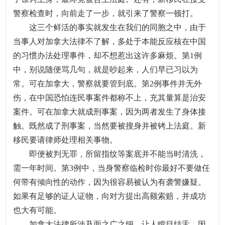
警察检查时，向前走了一步，就引来了警察一顿打。
这三个鲜活的事实就发生在我们的同胞之中，由于
当事人对加拿大法律不了解，多处于本能反应核在中国
的习惯办法处理事件，却不想惹出这许多麻烦。第1例
中，别说随便骂几句，就是吵起来，人们早已习以为
常。可在加拿大，警察就要管到底。第2例事件并无外
伤，在中国恐怕连民事案件都称不上，充其量算是治安
案件。可在加拿大就成刑事案，因为两者发生了身体接
触。既然成了刑事案，当然要被搜身并被铐上法庭。新
移民要请律师处理相关事物。
即便被判无罪，所留指纹等案底并不能当时清洗，
需一年时间。第3例中，当身警察临检时你最好不要做任
何带有倾向性的动作，因为很容易被认为有袭警嫌疑。
如果有足够的证人证物，向对方提出高额索赔，并成功
也大有可能。
加拿大法律所涉及面之广之细，让人瞠目结舌。因