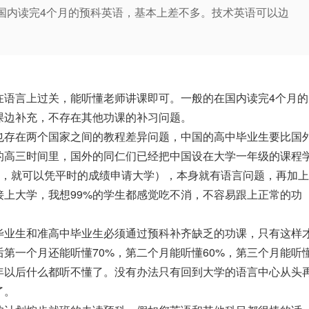
国内读完4个月的预科英语，基本上差不多。技术英语可以边
语言上过关，能听懂老师讲课即可。一般的在国内读完4个月的
课边补充，不存在其他功课的补习问题。
存在两个国家之间的教程差异问题，中国的高中毕业生要比国
的高三时间里，国外的同仁们已经把中国设在大学一年级的课程
后，就可以凭平时的成绩申请大学），本身就有语言问题，再加上
上大学，我想99%的学生都感觉吃不消，不容易跟上正常的功
业生和准高中毕业生必须通过预科补齐缺乏的功课，只有这样
第一个月还能听懂70%，第二个月能听懂60%，第三个月能听
年以后什么都听不懂了。没有办法只有回到大学的语言中心从头
了。