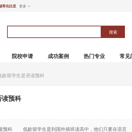
颠哥伦比亚
更多
关
键
搜索
词
院校申请
成功案例
热门专业
常见
低龄留学生是否读预科
否读预科
预科 低龄留学生是到国外插班读高中，他们只要在语言