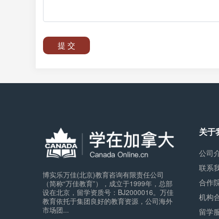
提 交
关于
公司
联系
博实乐万佳(北京)教育咨询有限责任公司
合作
（简称“万佳教育”），成立于1999年，总部
设在北京，留学资质号：BJ2000016。万佳
机构
教育依托于集团良好的教育资源，公司海外
市场团...
留学