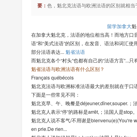
要：
色，魁北克法语与欧洲法语的区别就相当于&ldqu
留学加拿大
魁
在加拿大魁北克，法语的地位相当高！而地方口
语”和“美式法语”的区别，在发音、语法和词汇使
部分法语表达...
魁省法语
而魁北克各个“村头”也都有自己的“法语方言”...只
魁省法语与欧洲法语有什么区别？
Français québécois
魁北克法语与欧洲标准法语最大的差别就在于口
下面是一些常见不同：
魁北克早、午、晚餐是déjeuner,dîner,souper.；法国人是p
魁北克人表示“停”的路标是arrêt,；法国人是stop
魁北克人说不客气/不用谢是bienvenu(e)(You're welcom
en prie.De rien...