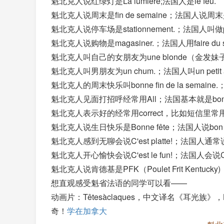
魁北克人说红绿灯是La lumière;法国人是le feu.
魁北克人说周末是fin de semaine；法国人说周末是
魁北克人说停车场是stationnement.；法国人叫做pa
魁北克人说购物是magasiner.；法国人用faire du s
魁北克人叫自己的女朋友为une blonde（金发妹子？？
魁北克人叫男朋友为un chum.；法国人叫un petit a
魁北克人的周末快乐叫bonne fin de la semaine.
魁北克人见面打招呼经常用All；法国基本就是bonjou
魁北克人表示好的经常用correct，比如短信里常用到”c'e
魁北克人说生日快乐是Bonne fête；法国人说bon anni
魁北克人感到无聊会说C'est platte!；法国人通常说C'e
魁北克人开心愉快会说C'est le fun!；法国人会说C'est 
魁北克人说肯德基是PFK（Poulet Frit Kentuc
想直观感受魁省法语的同学可以看——
动画片：Têtesàclaques，中文译名《耳
奇！
学在加拿大