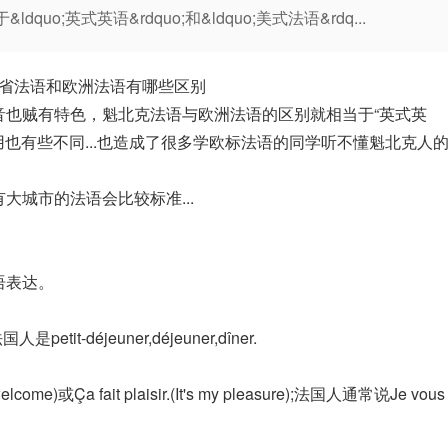
o;英式英语&rdquo;和&ldquo;美式法语&rdq...
省法语和欧洲法语有哪些区别
音也贼有特色，魁北克法语与欧洲法语的区别就相当于“英式英
用也有些不同...也造成了很多学欧标法语的同学听不懂魁北克人
有大城市的法语会比较标准...
语表达。
etit-déjeuner,déjeuner,dîner.
。
e)或Ça fait plaisir.(It's my pleasure);法国人通常说Je vous