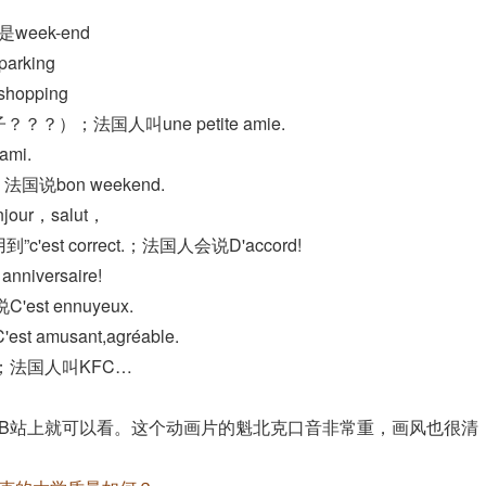
week-end
rking
hopping
？）；法国人叫une petite amie.
mi.
；法国说bon weekend.
r，salut，
st correct.；法国人会说D'accord!
versaire!
st ennuyeux.
amusant,agréable.
ky)；法国人叫KFC…
光族》，B站上就可以看。这个动画片的魁北克口音非常重，画风也很清