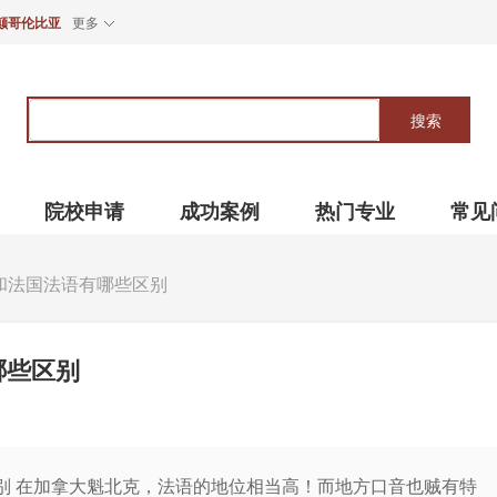
颠哥伦比亚
更多
关
键
搜索
词
院校申请
成功案例
热门专业
常见
和法国法语有哪些区别
哪些区别
别 在加拿大魁北克，法语的地位相当高！而地方口音也贼有特