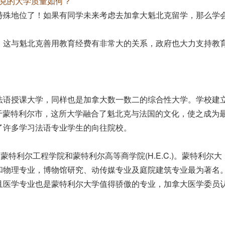
克的大学质量如何？
特殊地位了！如果有同学未来考虑去加拿大魁北克留学，那么学
，这与魁北克善用教育经费有非常大的关系，政府也大力支持教
法语授课大学，同样也是加拿大数一数二的综合性大学。学校建
区位于蒙特利尔市，这所大学融合了魁北克与法国的文化，使之成为
了许多学习法语专业学生的向往院校。
特利尔工程学院和蒙特利尔高等商学院(H.E.C.)。蒙特利尔大
和物理专业，博物馆研究、动传媒专业及庭院建筑专业最为著名
且医学专业也是蒙特利尔大学值得骄傲的专业，加拿大医学委员