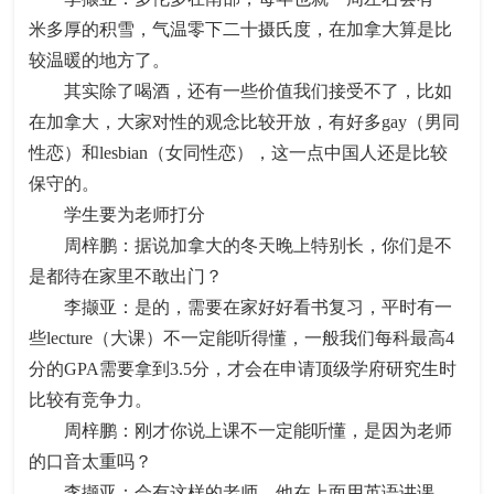
米多厚的积雪，气温零下二十摄氏度，在加拿大算是比
较温暖的地方了。
其实除了喝酒，还有一些价值我们接受不了，比如
在加拿大，大家对性的观念比较开放，有好多gay（男同
性恋）和lesbian（女同性恋），这一点中国人还是比较
保守的。
学生要为老师打分
周梓鹏：据说加拿大的冬天晚上特别长，你们是不
是都待在家里不敢出门？
李撷亚：是的，需要在家好好看书复习，平时有一
些lecture（大课）不一定能听得懂，一般我们每科最高4
分的GPA需要拿到3.5分，才会在申请顶级学府研究生时
比较有竞争力。
周梓鹏：刚才你说上课不一定能听懂，是因为老师
的口音太重吗？
李撷亚：会有这样的老师。他在上面用英语讲课，