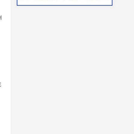
例
完
，