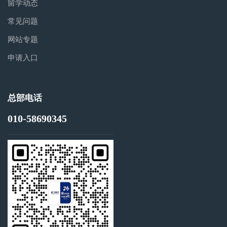
留学动态
常见问题
网站专题
申请入口
总部电话
010-58690345