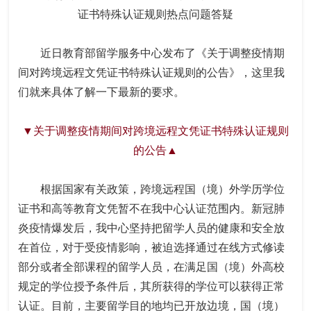
证书特殊认证规则热点问题答疑
近日教育部留学服务中心发布了《关于调整疫情期
间对跨境远程文凭证书特殊认证规则的公告》，这里我
们就来具体了解一下最新的要求。
▼关于调整疫情期间对跨境远程文凭证书特殊认证规则
的公告▲
根据国家有关政策，跨境远程国（境）外学历学位
证书和高等教育文凭暂不在我中心认证范围内。新冠肺
炎疫情爆发后，我中心坚持把留学人员的健康和安全放
在首位，对于受疫情影响，被迫选择通过在线方式修读
部分或者全部课程的留学人员，在满足国（境）外高校
规定的学位授予条件后，其所获得的学位可以获得正常
认证。目前，主要留学目的地均已开放边境，国（境）