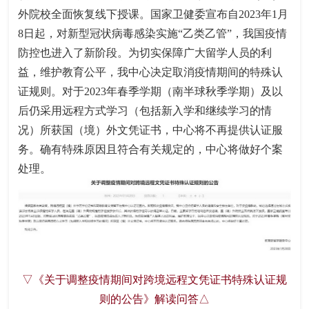
外院校全面恢复线下授课。国家卫健委宣布自2023年1月
8日起，对新型冠状病毒感染实施“乙类乙管”，我国疫情
防控也进入了新阶段。为切实保障广大留学人员的利
益，维护教育公平，我中心决定取消疫情期间的特殊认
证规则。对于2023年春季学期（南半球秋季学期）及以
后仍采用远程方式学习（包括新入学和继续学习的情
况）所获国（境）外文凭证书，中心将不再提供认证服
务。确有特殊原因且符合有关规定的，中心将做好个案
处理。
▽《关于调整疫情期间对跨境远程文凭证书特殊认证规
则的公告》解读问答△