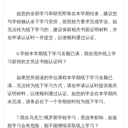
如您的全部学习和研究即将在本学期结束，建议您
与学校确认余下学习安排，按照校方要求完成学业。如
无法转为线下学习的，建议保留相关书面证明材料，并
在申请认证时一并提交，以便顺利通过认证。
6.学校本学期线下学习名额已满，我在境外线上学
习获得的文凭证书能认证吗？
如果您所就读的学位课程本学期线下学习名额已
满，无法转为线下学习方式，请在申请认证时提供相关
证明材料，以便顺利通过认证。如您的学业在本学期尚
未完成，请务必在下一个学期按时转为线下学习。
7.我在乌克兰/俄罗斯学校学习，受战争影响，如返
校学习会有危险，能不能继续采取线上学习？