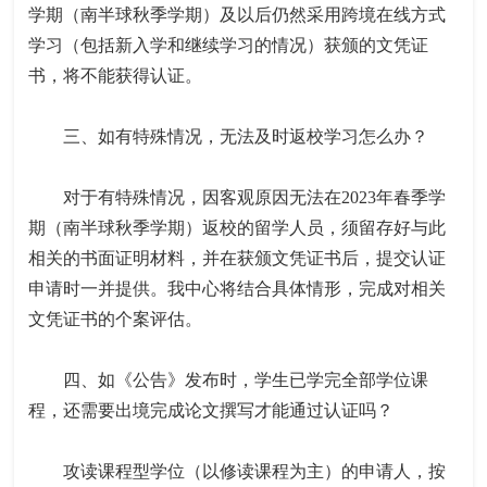
学期（南半球秋季学期）及以后仍然采用跨境在线方式
学习（包括新入学和继续学习的情况）获颁的文凭证
书，将不能获得认证。
三、如有特殊情况，无法及时返校学习怎么办？
对于有特殊情况，因客观原因无法在2023年春季学
期（南半球秋季学期）返校的留学人员，须留存好与此
相关的书面证明材料，并在获颁文凭证书后，提交认证
申请时一并提供。我中心将结合具体情形，完成对相关
文凭证书的个案评估。
四、如《公告》发布时，学生已学完全部学位课
程，还需要出境完成论文撰写才能通过认证吗？
攻读课程型学位（以修读课程为主）的申请人，按