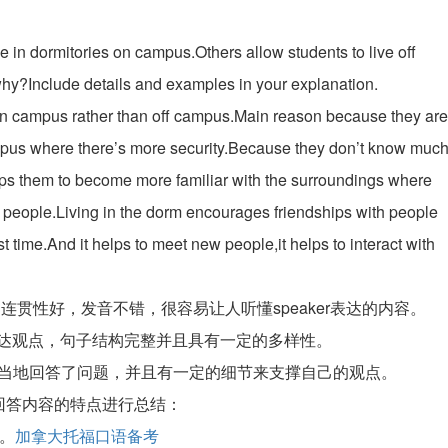
ive in dormitories on campus.Others allow students to live off
why?Include details and examples in your explanation.
 live on campus rather than off campus.Main reason because they are
 campus where there’s more security.Because they don’t know muc
 helps them to become more familiar with the surroundings where
w people.Living in the dorm encourages friendships with people
 time.And it helps to meet new people,it helps to interact with
，连贯性好，发音不错，很容易让人听懂speaker表达的内容。
准确表达观点，句子结构完整并且具有一定的多样性。
考生能够恰当地回答了问题，并且有一定的细节来支撑自己的观点。
回答内容的特点进行总结：
。
加拿大托福口语备考