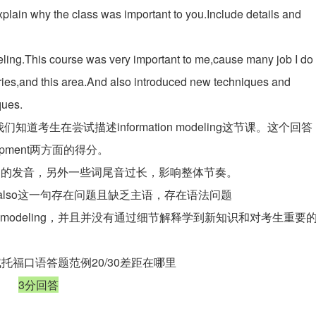
plain why the class was important to you.Include details and
eling.This course was very important to me,cause many job I do
ies,and this area.And also introduced new techniques and
ques.
生在尝试描述information modeling这节课。这个回答
lopment两方面的得分。
lso等词的发音，另外一些词尾音过长，影响整体节奏。
nd also这一句存在问题且缺乏主语，存在语法问题
rmation modeling，并且并没有通过细节解释学到新知识和对考生重要
托福口语答题范例20/30差距在哪里
3分回答