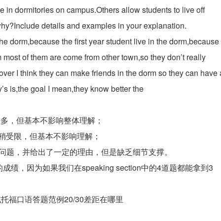
ive in dormitories on campus.Others allow students to live off
why?Include details and examples in your explanation.
n the dorm,because the first year student live in the dorm,because 
om most of them are come from other town,so they don’t really
over I think they can make friends in the dorm so they can have 
y’s is,the goal I mean,they know better the
处稍多，但基本不影响整体理解；
句式稍受限，但基本不影响理解；
整，回答了问题，并给出了一定的理由，但是缺乏细节支撑。
因为如果我们在speaking section中的4道题都能拿到3
托福口语答题范例20/30差距在哪里