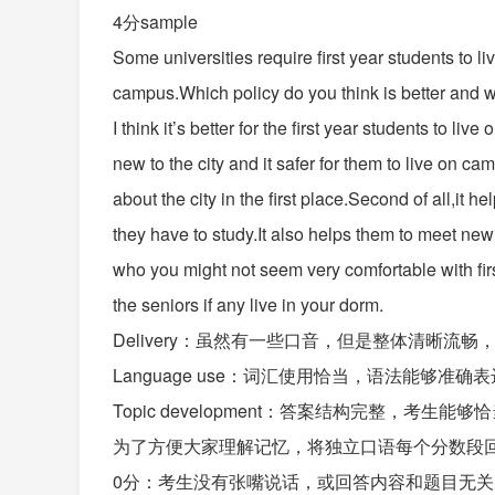
4分sample
Some universities require first year students to l
campus.Which policy do you think is better and 
I think it’s better for the first year students to
new to the city and it safer for them to live on
about the city in the first place.Second of all,it
they have to study.It also helps them to meet ne
who you might not seem very comfortable with first
the seniors if any live in your dorm.
Delivery：虽然有一些口音，但是整体清晰流畅
Language use：词汇使用恰当，语法能够
Topic development：答案结构完整，
为了方便大家理解记忆，将独立口语每个分数段
0分：考生没有张嘴说话，或回答内容和题目无关