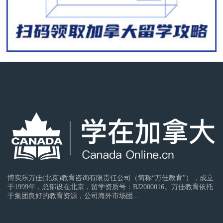
博实乐万佳(北京)教育咨询有限责任公司（简称“万佳教育”），成立
于1999年，总部设在北京，留学资质号：BJ2000016。万佳教育依托
于集团良好的教育资源，公司海外市场团...