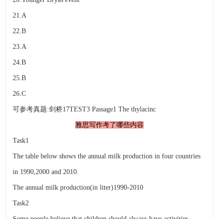
21.A
22.B
23.A
24.B
25.B
26.C
可参考真题:剑桥17TEST3 Passage1 The thylacinc
雅思写作考了哪些内容
Task1
The table below shows the annual milk production in four countries
in 1990,2000 and 2010.
The annual milk production(in liter)1990-2010
Task2
Some people believe that children should always have activities