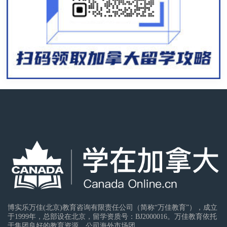
博实乐万佳(北京)教育咨询有限责任公司（简称“万佳教育”），成立
于1999年，总部设在北京，留学资质号：BJ2000016。万佳教育依托
于集团良好的教育资源，公司海外市场团...