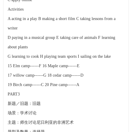
Activities
A acting in a play B making a short film C taking lessons from a
writer
D paying in a musical group E taking care of animals F learning
about plants
G learning to cook H playing team sports I sailing on the lake
15 Elm camp------F 16 Maple camp------E
17 willow camp------G 18 cedar camp------D
19 Birch camp------C 20 Pine camp------A
PART3
新题／旧题：旧题
场景：学术讨论
主题：师生讨论尼日利亚的非洲艺术
题型及数量：选择题