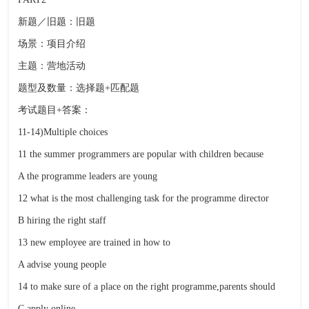
新题／旧题：旧题
场景：项目介绍
主题：营地活动
题型及数量：选择题+匹配题
考试题目+答案：
11-14)Multiple choices
11 the summer programmers are popular with children because
A the programme leaders are young
12 what is the most challenging task for the programme director
B hiring the right staff
13 new employee are trained in how to
A advise young people
14 to make sure of a place on the right programme,parents should
C apply online