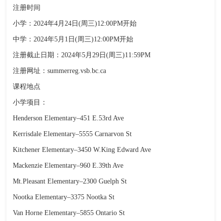
注册时间
小学：2024年4月24日(周三)12:00PM开始
中学：2024年5月1日(周三)12:00PM开始
注册截止日期：2024年5月29日(周三)11:59PM
注册网址：summerreg.vsb.bc.ca
课程地点
小学项目：
Henderson Elementary–451 E.53rd Ave
Kerrisdale Elementary–5555 Carnarvon St
Kitchener Elementary–3450 W.King Edward Ave
Mackenzie Elementary–960 E.39th Ave
Mt.Pleasant Elementary–2300 Guelph St
Nootka Elementary–3375 Nootka St
Van Horne Elementary–5855 Ontario St