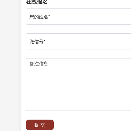
在线报名
提 交