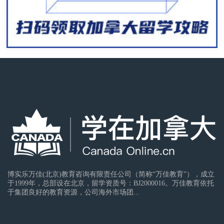
博实乐万佳(北京)教育咨询有限责任公司（简称“万佳教育”），成立
于1999年，总部设在北京，留学资质号：BJ2000016。万佳教育依托
于集团良好的教育资源，公司海外市场团...