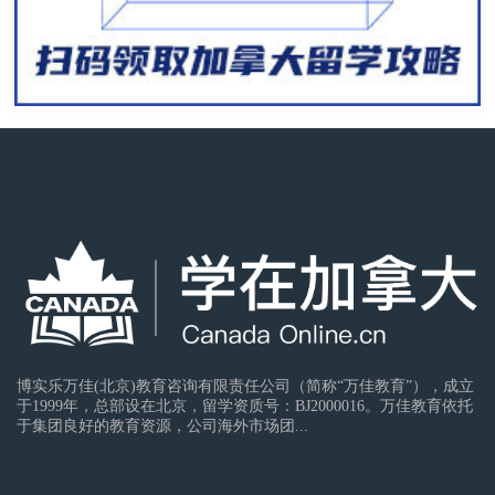
博实乐万佳(北京)教育咨询有限责任公司（简称“万佳教育”），成立
于1999年，总部设在北京，留学资质号：BJ2000016。万佳教育依托
于集团良好的教育资源，公司海外市场团...