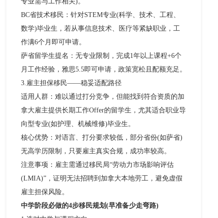
专业需与工作相关)。​
BC省技术移民：针对STEM专业(科学、技术、工程、
数学)毕业生，若从事信息技术、医疗等紧缺职业，工
作满6个月即可申请。​
萨省留学生提名：无专业限制，完成1年以上课程+6个
月工作经验，雅思5.5即可申请，政策宽松且配额充足。​
3.雇主担保移民——稳妥适配路径​
适用人群：难以通过打分竞争，但能找到符合资质的加
拿大雇主提供长期工作Offer的留学生，尤其适合职业导
向型专业(如护理、机械维修)毕业生。​
核心优势：对语言、打分要求较低，部分省份(如萨省)
无高学历限制，只要雇主真实合规，成功率较高。​
注意事项：雇主需通过移民局“劳动力市场影响评估
(LMIA)”，证明无法招聘到加拿大本地劳工，避免虚假
雇主担保风险。​
中学阶段必做的4步移民规划(早准备少走弯路)​