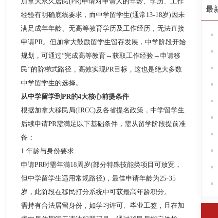
加拿大永久居民(PR)申请对申请人的年龄、学历、工作
最
经验有明确底线要求，而中学留学生(通常13-18岁)因未
满足成年年龄、无高等教育学历及工作经历，无法直接
申请PR。但加拿大鼓励留学生留存发展，中学阶段开始
规划，可通过“完成高等教育→获取工作经验→申请移
民”的阶梯式路径，高效实现PR目标，这也是绝大多数
中学留学生的选择。​
从中学留学到PR的4大核心前提条件​
根据加拿大移民局(IRCC)及各省提名政策，中学留学生
后续申请PR需满足以下基础条件，需从留学阶段提前准
备：​
1.年龄与身份要求​
申请PR时需年满18周岁(部分特殊技能类项目可放宽，
但中学留学生适用常规路径)，最佳申请年龄为25-35
岁，此阶段在移民打分系统中可获最高年龄积分。​
需持有合法居留身份，如学习许可、毕业工签，且在加