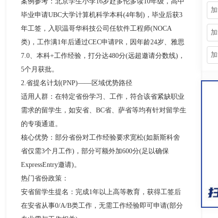
案例参考：北京学生小李16岁赴多伦多读10年级，高中
加
毕业申请UBC大学计算机科学本科(4年制)，毕业后获3
年工签，入职温哥华科技公司任软件工程师(NOCA
加
类)，工作满1年后通过CEC申请PR，因年龄24岁、雅思
加
7.0、本科+工作经验，打分达480分(远超邀请分数线)，
5个月获批。​
2.省提名计划(PNP)——区域优势路径​
适用人群：在特定省份学习、工作，符合该省紧缺职业
需求的留学生，如安省、BC省、萨省等均有针对留学生
的专项通道。​
核心优势：部分省份对工作经验要求宽松(如新斯科舍
省仅需3个月工作)，部分可额外加600分(足以确保
ExpressEntry邀请)。​
热门省份政策：​
安省留学生提名：完成1年以上高等教育，获得工签后
在安省从事0/A/B类工作，无需工作经验即可申请(部分