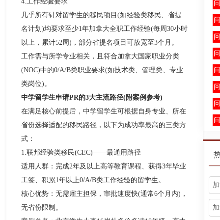
4.工作经验要求​
几乎所有针对留学生的移民项目(如经验类移民、省提
名计划)均要求至少1年加拿大全职工作经验(每周30小时
以上，累计52周)，部分省提名项目可放宽至3个月。​
工作需与所学专业相关，且符合加拿大国家职业分类
(NOC)中的0/A/B类职业要求(如技术类、管理类、专业
类岗位)。​
中学留学生申请PR的3大主流路径(附案例参考)​
在满足核心前提后，中学留学生可根据自身专业、所在
省份选择适配的移民路径，以下为成功率最高的三类方
式：​
1.联邦经验类移民(CEC)——最通用路径​
适用人群：完成2年及以上高等教育课程、获得3年毕业
工签、积累1年以上0/A/B类工作经验的留学生。​
加
核心优势：无需雇主担保，审批速度快(通常6个月内)，
加
无省份限制。​