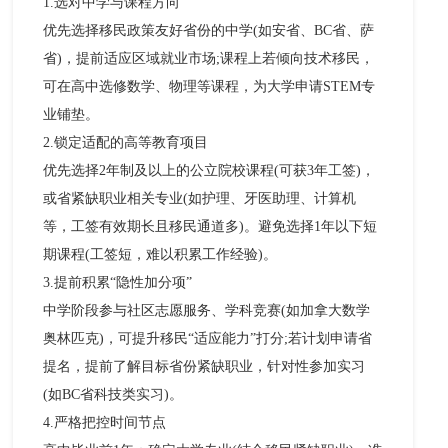
1.选对中学与课程方向​
优先选择移民政策友好省份的中学(如安省、BC省、萨
省)，提前适应区域就业市场;课程上若倾向技术移民，
可在高中选修数学、物理等课程，为大学申请STEM专
业铺垫。​
2.锁定适配的高等教育项目​
优先选择2年制及以上的公立院校课程(可获3年工签)，
或省紧缺职业相关专业(如护理、牙医助理、计算机
等，工签有效期长且移民通道多)。避免选择1年以下短
期课程(工签短，难以积累工作经验)。​
3.提前积累“隐性加分项”​
中学阶段参与社区志愿服务、学科竞赛(如加拿大数学
奥林匹克)，可提升移民“适应能力”打分;若计划申请省
提名，提前了解目标省份紧缺职业，针对性参加实习
(如BC省科技类实习)。​
4.严格把控时间节点​