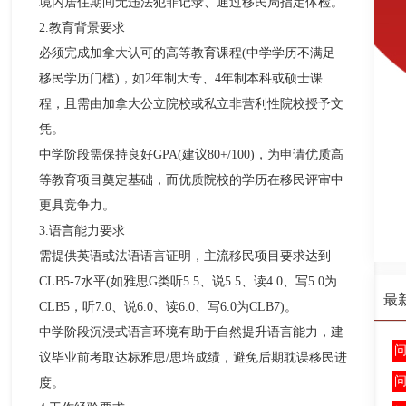
境内居住期间无违法犯罪记录、通过移民局指定体检。​
2.教育背景要求​
必须完成加拿大认可的高等教育课程(中学学历不满足
移民学历门槛)，如2年制大专、4年制本科或硕士课
程，且需由加拿大公立院校或私立非营利性院校授予文
凭。​
中学阶段需保持良好GPA(建议80+/100)，为申请优质高
等教育项目奠定基础，而优质院校的学历在移民评审中
更具竞争力。​
3.语言能力要求​
需提供英语或法语语言证明，主流移民项目要求达到
CLB5-7水平(如雅思G类听5.5、说5.5、读4.0、写5.0为
最
CLB5，听7.0、说6.0、读6.0、写6.0为CLB7)。​
中学阶段沉浸式语言环境有助于自然提升语言能力，建
议毕业前考取达标雅思/思培成绩，避免后期耽误移民进
度。​