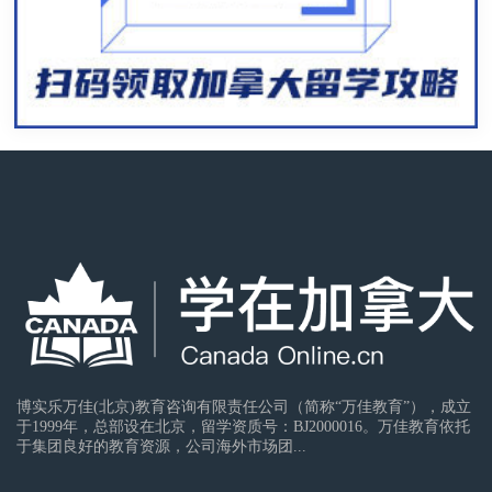
博实乐万佳(北京)教育咨询有限责任公司（简称“万佳教育”），成立
于1999年，总部设在北京，留学资质号：BJ2000016。万佳教育依托
于集团良好的教育资源，公司海外市场团...