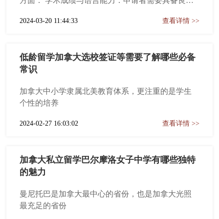
方面： 学术成绩与语言能力：申请者需要具备良好
万到2.5万加元之间，包括住宿、饮食、交通、娱乐
的学术成绩，这通常是学校评估学生能否适应新环
等方面的开
2024-03-20 11:44:33
查看详情 >>
境和新课程的重要标准。此外，加拿大是一个英语
为主要语言的国家，因此申请者需要提供相应的英
语水平证明，如托福或雅思成绩。如果学生的英语
低龄留学加拿大选校签证等需要了解哪些必备
能力不够，可以选择参加一些语言培训班来提高自
常识
己的语言能力。 资金证明：留学加拿大需要提供足
够的资金证明，以支付学费和生活费。根据加拿大
加拿大中小学隶属北美教育体系，更注重的是学生
移民局的规定，申请人需要提供足够的资金来支付
个性的培养
在加拿大的所有开销。家长需要至少提供人民币50-
60万以上的存款作
2024-02-27 16:03:02
查看详情 >>
加拿大私立留学巴尔摩洛女子中学有哪些独特
的魅力
曼尼托巴是加拿大最中心的省份，也是加拿大光照
最充足的省份