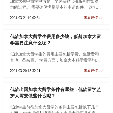
加拿大初中留学申请是一个需要精心准备和付出努
力的过程。 需要确保满足基本的申请条件。 这包括
拥有良好的学术表现，一般要求初中平均成绩达到
2024-03-21 10:02:34
查看详情 >>
一定的标准。此外，你可能需要提供标准化的语言
考试成绩，如SLEP等，以证明你的语言能力。请注
意，这些标准可能会因不同的学校或省份而有所不
低龄加拿大留学生费用多少钱，低龄加拿大留
同。 你需要准备并提交一系列的申请材料。 这些材
学需要注意什么呢？
料可能包括你的护照复印件、在读证明或毕业证
明、近三年的成绩单、语言成绩证明、个人陈述、
低龄加拿大留学生的费用主要包括学费、生活费和
推荐信等。这些材料将帮助学校了解你的学术能
其他一些杂费。 学费方面，加拿大本科学费平均每
力、个人兴趣和适应新环境的能力。
年在1.5万到3万加元之间，具体费用会根据学校和专
2024-03-20 13:32:21
查看详情 >>
业有所不同。例如，艺术和人文课程一般便宜一
些，而工程和医学课程则更贵。对于研究生阶段，
学费通常会相对较低一些，但也会因专业和学校而
低龄出国加拿大留学条件有哪些，低龄留学监
有所不同。 生活费方面，加拿大留学生的生活费因
护人需要做些什么呢？
地区而异。大城市如多伦多和温哥华的生活费相对
较高，而小城市如温尼伯和伦敦的生活费则相对较
低龄学生前往加拿大留学的条件主要包括以下几个
低。根据统计数据，留学生每年的生活费大约在1.2