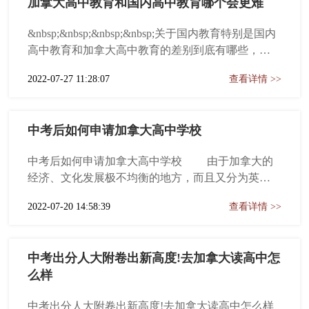
加拿大高中教育和国内高中教育哪个会更难
教育的领...
&nbsp;&nbsp;&nbsp;&nbsp;关于国内教育特别是国内
高中教育和加拿大高中教育的差别到底有哪些，我
们来看看亲身体验过两种不同教育的L同学的分享。
2022-07-27 11:28:07
查看详情 >>
前年九月份，L同学参加完中考来到加拿就读10
级，开始了他的留学生涯。刚开始的时候，L同学觉
得加拿大高中学习的知识比较浅而感到迷惑，总...
中考后如何申请加拿大高中学校
中考后如何申请加拿大高中学校 由于加拿大的
经济、文化发展极不均衡的地方，而且又分为英语
区和法语区，所以加拿大中学留学，第一步是选择
2022-07-20 14:58:39
查看详情 >>
地区和城市。加拿大高中 总体而言，加拿大最
受华人欢迎的留学、就业、移民目的地有两个城
市，温哥华和多伦多。这两个城市对于高中留学来
中考出分人大附卷出新高度!去加拿大读高中怎
说都是非常好的选择。温哥华所属...
么样
中考出分人大附卷出新高度!去加拿大读高中怎么样