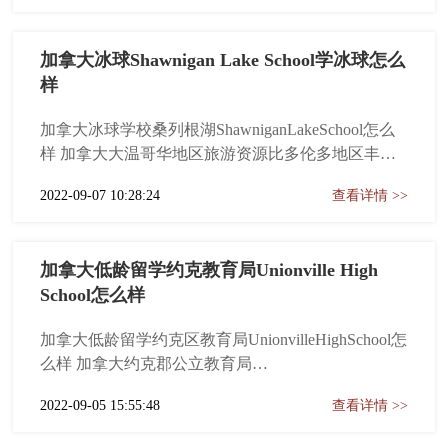
2005~2008年期间，将陆续新增23所学校。约克郡学
区内的学校涵盖城市、乡镇...
加拿大冰球Shawnigan Lake School学冰球怎么
样
加拿大冰球学校桑列根湖ShawniganLakeSchool怎么
样 加拿大大温哥华地区旅游资源比多伦多地区丰
富，大多伦多地区教育资源比温哥华地区丰富，这
2022-09-07 10:28:24
查看详情 >>
个是地球人都知道的秘密。如果你希望在温哥华地
区找一所历史百年以上的，男女同校的，可以提供
寄宿的，每年名校升学率高的顶级私立学校，我劝
加拿大低龄留学约克教育局Unionville High
你就不要找了，...
School怎么样
加拿大低龄留学约克区教育局UnionvilleHighSchool怎
么样 加拿大约克郡公立教育局
YorkRegionDistrictSchoolBoard（又称：约克教育局）
2022-09-05 15:55:48
查看详情 >>
为加拿大首屈一指的公立教育机构之一，不但以其
全面性的教育课程与服务、专业的教师阵容及诉求