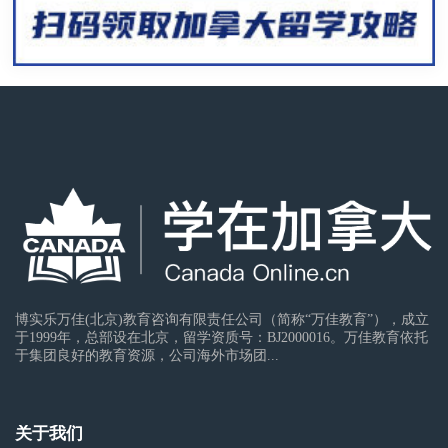
博实乐万佳(北京)教育咨询有限责任公司（简称“万佳教育”），成立
于1999年，总部设在北京，留学资质号：BJ2000016。万佳教育依托
于集团良好的教育资源，公司海外市场团...
关于我们