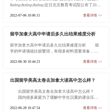
&nbsp;&nbsp;&nbsp;近日北京教育考试院公布了2022
年北京市中招各区分数段人数统计，东城区655分以
2022-07-06 10:06:15
查看详情 >>
上55人；西城区655分以上61人；海淀区655分以上
517人；朝阳区655分以上127人；丰台区655分以上
33人；石景山655分以...
留学加拿大高中申请后多久出结果难度分析
留学加拿大高中申请后多久出结果难度分析 留
学的申请项链比较繁琐，有很多材料需要准备，时
间周期也比较长，相对于其他热门留学国来说，加
2022-06-30 10:44:23
查看详情 >>
拿大高中留学申请的难度不算特别大，费用也相对
适中一些，但是并不意味着可以轻而易举申请下
来，还是需要家长和学生的充分准备的。加拿大高
出国留学美高太卷去加拿大读高中怎么样？
中留学 一、加拿大高中留学注...
出国留学美高太卷去加拿大读高中怎么样？
国内很多家庭为了缓解中学生沉重的课业压
力，寻求更好的教育氛围、语言环境，追求更全面
2022-06-28 10:47:54
查看详情 >>
的均衡发展，以切实提高孩子的综合能力，往往在