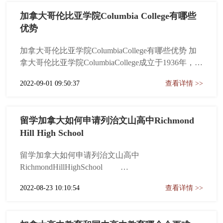
一流学习的共识荣居加拿大公立教育的领...
加拿大哥伦比亚学院Columbia College有哪些
优势
加拿大哥伦比亚学院ColumbiaCollege有哪些优势 加
拿大哥伦比亚学院ColumbiaCollege成立于1936年，坐
落在温哥华中心地带，能让学生体验独特的高中生
2022-09-01 09:50:37
查看详情 >>
活。在这里，博物馆、体育活动应有尽有，自然风
光也得天独厚。在这里，你可以自由地探索城市生
活。在这里，你能体验到小班授课的氛围，...
留学加拿大如何申请列治文山高中Richmond
Hill High School
留学加拿大如何申请列治文山高中
RichmondHillHighSchool
YorkRegionDistrictSchoolBoard约克郡公立教育局（又
2022-08-23 10:10:54
查看详情 >>
称：约克教育局）为加拿大首屈一指的公立教育机
构之一，不但以其全面性的教育课程与服务、专业
的教师阵容及诉求一流学习的共识荣居加拿大公立