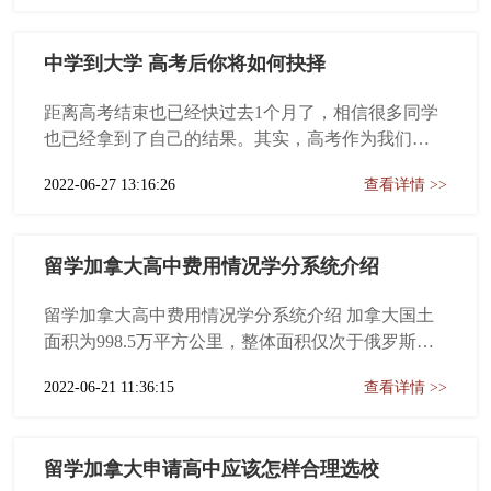
孩子步入高中阶段前就开始规划起了国际教育的路
线，甚至有不少家庭在孩子初中时就选择了留学。
中学到大学 高考后你将如何抉择
而在众多的留学国家选择中，美...
距离高考结束也已经快过去1个月了，相信很多同学
也已经拿到了自己的结果。其实，高考作为我们国
家的一个人才选拔的国家级测试，初衷并不是一定
2022-06-27 13:16:26
查看详情 >>
要逼迫大家去疯狂内卷，而是希望通过这个节点，
让每一位同学对自己现阶段的情况，有一个清晰的
认知。可以理解，毕竟高考作为所有人人生经历的
留学加拿大高中费用情况学分系统介绍
第一次重大的测试，对结果的执念也是...
留学加拿大高中费用情况学分系统介绍 加拿大国土
面积为998.5万平方公里，整体面积仅次于俄罗斯，
居世界第二位，人口3700万。占地儿这么大的国家
2022-06-21 11:36:15
查看详情 >>
怎么会没有适合大多数人的教育选项呢？ 我们看看
加拿大各个省的公立教育局的费用大致是多少：5万
&mdash;9万不等，平均学费不到8万，这费用是不是
留学加拿大申请高中应该怎样合理选校
真香！...