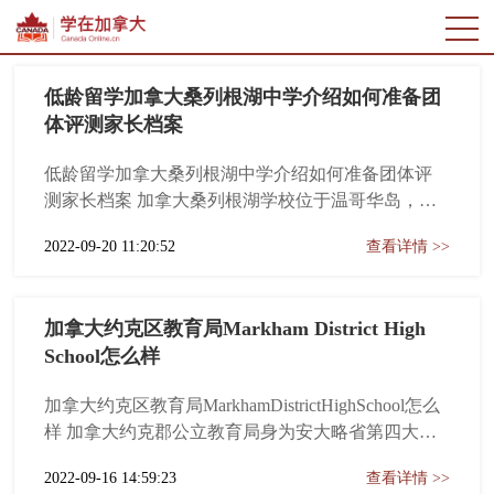
低龄留学加拿大桑列根湖中学介绍如何准备团
体评测家长档案
低龄留学加拿大桑列根湖中学介绍如何准备团体评
测家长档案 加拿大桑列根湖学校位于温哥华岛，是
一个世界级的，男女同校的寄宿学校。该校占地300
2022-09-20 11:20:52
查看详情 >>
公顷，安全，清洁，田园，拥有大片草坪，拥有美
丽的花园和优良的设施。学校提供了具有挑战性的
大学预科课程。令学校感到自豪的是，很多毕业生
加拿大约克区教育局Markham District High
被哈佛，耶鲁，普林斯顿大学，...
School怎么样
加拿大约克区教育局MarkhamDistrictHighSchool怎么
样 加拿大约克郡公立教育局身为安大略省第四大规
模及成长最快速的公立学区，旗下共计有172所学
2022-09-16 14:59:23
查看详情 >>
校，110,000名学生及8,500多名教职员。预计在