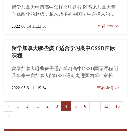
留学加拿大申请高中怎样合理选校 随着来加拿大留
学低龄化的趋势，越来越多的中国学生选择来的加
拿大高中留学，不少家长询问什么时候送孩子加拿
2022-06-14 11:33:36
查看详情 >>
大高中留学及如何选校的问题，这里我们就为大家
来分享下关于高中留学申请选校等方面需要了解的
问题。加拿大高中 加拿大高、中、小学教育是13年
留学加拿大哪些孩子适合学习高中OSSD国际
制，小学1-6年级，中学7...
课程
留学加拿大哪些孩子适合学习高中OSSD国际课程 近
几年来来自加拿大的OSSD逐渐走进国内学生家长的
视野，课程以黄金学籍、名校直升通道为优势，吸
2022-05-31 11:19:34
查看详情 >>
引了大批中国学生报读。OSSD课程作为全世界最先
进的高中课程体系之一，也是最权威的&ldquo;非应
试&rdquo;教育体制。OSSD以其优质严格的教学管
«
1
2
...
2
3
4
5
6
...
12
13
理...
»