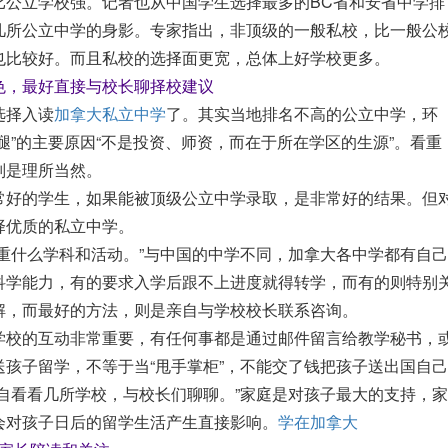
比公立学校强。记者也从中国学生选择最多的BC省和安省中学排
几所公立中学的身影。专家指出，非顶级的一般私校，比一般公
也比较好。而且私校的选择面更宽，总体上好学校更多。
色，最好直接与校长聊择校建议
选择入读
加拿大私立中学
了。其实当地排名不高的公立中学，环
腿”的主要原因“不是投资、师资，而在于所在学区的生源”。看重
则是理所当然。
常好的学生，如果能被顶级公立中学录取，是非常好的结果。但
择优质的私立中学。
重什么学科和活动。”与中国的中学不同，加拿大各中学都有自己
科学能力，有的要求入学后跟不上进度就得转学，而有的则特别
解，而最好的方法，则是亲自与学校校长联系咨询。
学校的互动非常重要，有任何事都是通过邮件留言给教学秘书，
孩子留学，不等于当“甩手掌柜”，不能交了钱把孩子送出国自己
自看看几所学校，与校长们聊聊。”家庭是对孩子最大的支持，家
会对孩子日后的留学生活产生直接影响。
学在加拿大