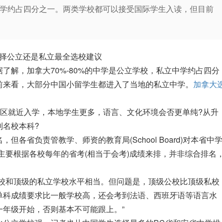
立中学约占四分之一。两类学校都可以接受国际学生入读，但目前
择公立还是私立最全选校建议
了解，加拿大70%-80%的中学是公立学校，私立中学约占四分
前来看，大部分中国小留学生都进入了当地的私立中学。
加拿大
学区就近入学，本地学生更多，语言、文化环境会否更单纯?从升
到名校本科?
各省负责管教学、师资的教育局(School Board)对本省中
主要根据各校每年的省考(相当于会考)成绩来排，并非综合排名
学校和顶级的私立学校水平相当。但问题是，顶级公校比顶级私校
单科成绩要求比一般学校高，还会考到法语、西班牙语等语言水
年级开始，否则基本不可能跟上。”