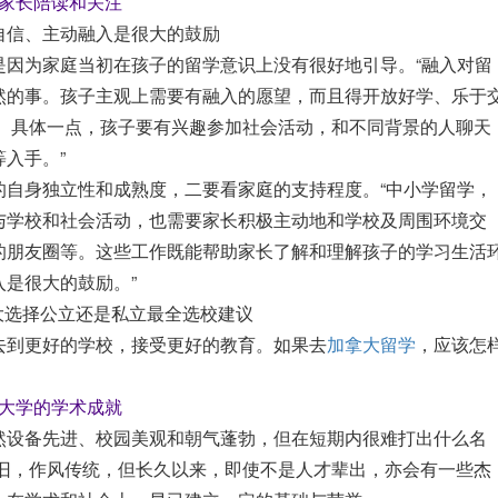
家长陪读和关注
自信、主动融入是很大的鼓励
是因为家庭当初在孩子的留学意识上没有很好地引导。“融入对留
然的事。孩子主观上需要有融入的愿望，而且得开放好学、乐于
界。具体一点，孩子要有兴趣参加社会活动，和不同背景的人聊天
入手。”
的自身独立性和成熟度，二要看家庭的支持程度。“中小学留学，
与学校和社会活动，也需要家长积极主动地和学校及周围环境交
的朋友圈等。这些工作既能帮助家长了解和理解孩子的学习生活
是很大的鼓励。”
择公立还是私立最全选校建议
去到更好的学校，接受更好的教育。如果去
加拿大留学
，应该怎
大学的学术成就
然设备先进、校园美观和朝气蓬勃，但在短期内很难打出什么名
古旧，作风传统，但长久以来，即使不是人才辈出，亦会有一些杰