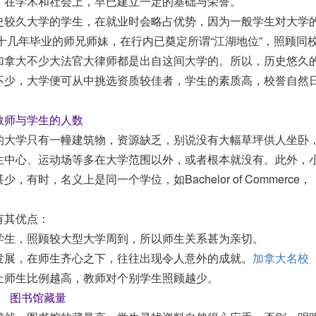
，在学术和社会上，早已建立一定的基础与荣誉。
史较久大学的学生，在就业时会略占优势，因为一般学生对大学
早十几年毕业的师兄师妹，在行内已奠定所谓“江湖地位”，照顾同
加拿大不少大法官大律师都是出自这间大学的。所以，历史悠久
不少，大学便可从中挑选资质较佳者，学生的素质高，校誉自然
教师与学生的人数
的大学只有一幢建筑物，资源缺乏，别说没有大幅草坪供人坐卧
生中心、运动场等多在大学范围以外，或者根本就没有。此外，
时，名义上是同一个学位，如Bachelor of Commerce，
有其优点：
学生，照顾较大型大学周到，所以师生关系甚为亲切。
发展，在师生齐心之下，往往出现令人意外的成就。
加拿大名校
上师生比例越高，教师对个别学生照顾越少。
图书馆藏量