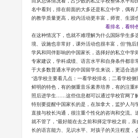
而从总体情况看，占少数的私立学校整体水平却
名中看到，排在前面的大多还是私立中学，偶有
的教学质量更高，校内活动更丰富，师资、生源
看排名，看特
在这种情况下，也就不难理解为什么国际学生多
境、设施也非常好，课外活动也很丰富，但“拖后
学风和同伴影响的中国家长，选择好的私立中学
专家建议，学科成绩、语言水平和自身条件都非
于大多数普通水平的中国留学生来说，更适合选
“选学校主要看几点：一看学校排名；二看学校侧
鲜明的特色，有的侧重音乐素养培养，有的注重
照后进学生……这些信息都可以通过学校官网了
特别要提醒中国家长的是，在加拿大，监护人与
直接与校长沟通，很注重个性化的咨询和交流。送
就不管了，“最好能在去之前和择定学校之前，亲
长的语言能力、见识水平、对孩子的关注程度，