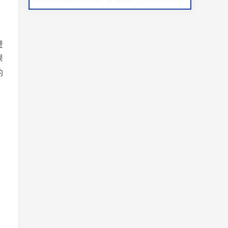
进
课
的