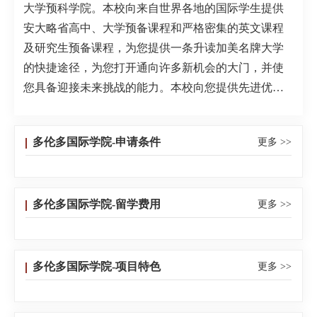
大学预科学院。本校向来自世界各地的国际学生提供
安大略省高中、大学预备课程和严格密集的英文课程
及研究生预备课程，为您提供一条升读加美名牌大学
的快捷途径，为您打开通向许多新机会的大门，并使
您具备迎接未来挑战的能力。本校向您提供先进优良
的教学设施、专心负责的教职员工，竭诚为您服务，
助您实现您的教育目标。本校成立至今，始终坚持提
多伦多国际学院-申请条件
更多 >>
高教学质量，在安大略省教育部历年的教学检查评估
中均以优异成绩顺利通过评估认证，并曾多次获得安
大略省教育部授予的免检殊荣，为多伦多大学等加美
多伦多国际学院-留学费用
更多 >>
知名大学输送了大批优秀学生。严谨的教学管理与骄
人的教学业绩使本校在安大略省乃至国际上享有盛
誉。多伦多国际学院校训1．校训本校建院伊始就将拉
丁文格言“ExcellentiaPerStudium”(博学笃行、精益求精)
多伦多国际学院-项目特色
更多 >>
作为校训，致力培育师生广学博识、知行合一的求学
作风，涵养他们自强弘毅、厚德载物的品格气质，塑