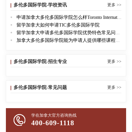
造他们精益求精、追求卓越的文化精神。2．学院优势
多伦多国际学院-学校资讯
更多 >>
优越的地理位置先进的教学设备和设施博学资深的教
申请加拿大多伦多国际学院怎么样Toronto International College
师和员工队伍多元文化环境精心设计、密集强化的ESL
留学加拿大如何申请TIC多伦多国际学院
课程独特的升学途径灵活的入学制度和多元智力发展
留学加拿大申请多伦多国际学院优势特色常见问题解读
模式小班教学和悉心课后辅导完善的学生后续服务专
加拿大多伦多国际学院能为申请人提供哪些课程项目
业的升学与职业发展咨询服务专职的个人心理咨询辅
导服务文化交流及寄宿家庭服务受加美名牌大学广泛
认可并经过严格评估的大学预备课程3.本校往届毕业生
多伦多国际学院-招生专业
更多 >>
升读的加拿大名牌大学名录多伦多大学
(UniversityofToronto)滑铁卢大学(UniversityofWaterloo)麦
柯玛斯特大学(McMasterUniversity)约克大学
多伦多国际学院-常见问题
更多 >>
(YorkUniversity)西安大略大学
(UniversityofWesternOntario)皇后大学(Queen'sUniversity)
卑诗省大学(UniversityofBritishColumbia)麦吉尔大学
学在加拿大官方咨询热线
(McGillUniversity)渥太华大学(UniversityofOttawa)安大
400-609-1118
略省美术学院(OntarioCollegeofArtandDesign)怀雅逊大