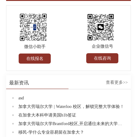
学(RyersonUniversity)安大略理工大学
(UniversityofOntarioInstituteofTechnology)阿尔伯塔大学
(UniversityofAlberta)曼尼托巴大学(UniversityofManitoba)
课程设置1、英语语言文学：英语、写作、代数与几
何、其他三门OAC课程；2、商业管理：英语、微积
分、新数学、二门商科课程、一门其他OAC课程；3、
企业微信号
微信小助手
理科：代数与几何、微积分、物理、化学、英语、一
在线咨询
在线报名
门其他OAC课程；4、工程学：英语、代数与几何、物
理、化学、二门其他OAC课程；5、计算机科学：英
语、计算机科学、二门数学课程、二门其他OAC课
最新资讯
查看更多>>
程；6、社会学：英语、其他五门OAC课程。
[查看更
多]
asd
加拿大劳瑞尔大学 | Waterloo 校区，解锁完整大学体验！
在加拿大本科申请美国h1b签证
加拿大劳瑞尔大学Brantford校区,开启通往未来的大学生活!
移民-学什么专业容易留在加拿大？