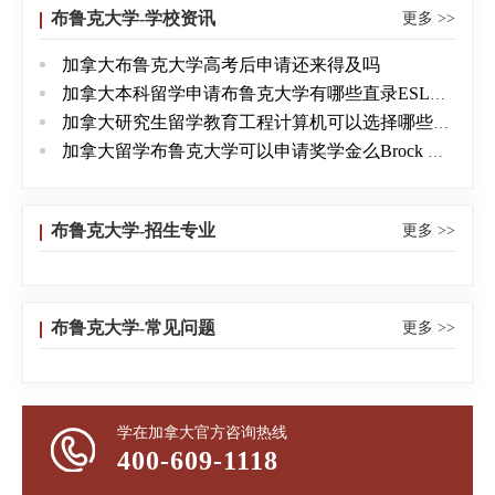
专门设计适合他们的课程。★国际化的学习环境高质量
布鲁克大学-学校资讯
更多 >>
的教育及研究水平为布鲁克大学在加拿大国内，同时
加拿大布鲁克大学高考后申请还来得及吗
也在国际上赢得了声誉，每年都会有数以百计的留学
加拿大本科留学申请布鲁克大学有哪些直录ESL项目
生们被吸引至此，多元文化的交融为学校带来了勃勃
加拿大研究生留学教育工程计算机可以选择哪些一年制硕士项目
的生气，丰富了学生的人生体验。★获取奖学金的机会
加拿大留学布鲁克大学可以申请奖学金么Brock University
布鲁克大学鼓励国际学生的加入。通常，进入学校学
习一年后，国际学生就可和加拿大学生一样有机会获
得奖学金。国际学生的奖学金额度最高可达到2500加
布鲁克大学-招生专业
更多 >>
元。奖学金一年一评，获得奖学金的学生只要平均学
习成绩达到80%即可以在第二年继续获得。二.课程设
置布鲁克大学下设五个学院：商学院、科学及数学学
布鲁克大学-常见问题
更多 >>
院、社会科学学院、应用健康科学学院、教育学院。
专业学制入学时间强化英语课程(IELP英文课程)共分为
6级。需要特别指出的是：一月入学,截止日期为前一年
学在加拿大官方咨询热线
的九月一日五月入学,截止日期为前一年的一月一日九
400-609-1118
月入学，截止日期为当年的五月一日3学期/年14周/学