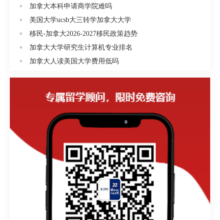
中申请的学生:工商管理和会计专业（88%）
加拿大本科申请商学院难吗
Business&ComputingorBusinessEconomics80%MostofourBachel
美国大学ucsb大三转学加拿大大学
从大专申请的学
移民-加拿大2026-2027移民政策趋势
生:BusinessAdministrationandAccounting93%Business&Comput
加拿大大学研究生计算机专业排名
从大学申请的学
加拿大人读美国大学费用低吗
生:BusinessAdministrationandAccounting85%Business&Comput
四.费用1.IELP语言课程（2009）学费：$318014周食宿
（如申请了）：$220014周书费：$50014周杂费：
$60014周2.就读本科费用（加币，供参考）学费
＄12518.75（全职/两学期/每学期5门课）住宿＄6000书
费＄800交通费＄139大学医疗保险＄756共计
＄20213.75
[查看更多]