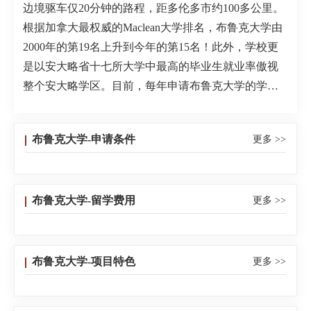
边境驱车仅20分钟的路程，距多伦多市约100多公里。
根据加拿大最权威的Maclean大学排名，布鲁克大学由
2000年的第19名上升到今年的第15名！此外，学校更
是以安大略省十七所大学中最高的毕业生就业率傲视
整个安大略学区。目前，每年申请布鲁克大学的学生
数量逐年增长，布鲁克大学正受到越来越广泛的认
可。★优秀的教育质量布鲁克大学的教师们以优秀的教
布鲁克大学-申请条件
更多 >>
学及对学生强烈的责任感获得了无数的奖项，其中包
括加拿大年度教授奖。★高毕业生就业率布鲁克大学的
毕业生受到了国内外工商企业的欢迎，就业率高达
布鲁克大学-留学费用
更多 >>
98%，在安大略省十七所高校中居于首位。★以学生为
本的课程设计学校为那些有多个专业兴趣的学生开设
了专业联合课程，学生可同时学习两个互不相关的专
业，这使得学生在满足了求知欲望的同时，培养综合
布鲁克大学-项目特色
更多 >>
专业素质，拓宽了就业选择。如果学生希望学习的两
个专业尚没有开设联合课程，学校也尽量为这些学生