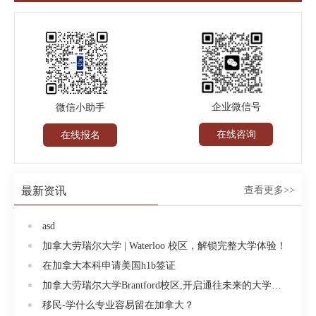
期25小时/周1,5,9月学士学位课程商业管理、商业及旅
游管理、企业管理、人力资源管理、金融、国际商
务、市场营销、商务通讯、会计三年（普通学士学
位）9月经济学、商业/环境经济学，国际政治经济学四
年（荣誉学士学位）计算机科学、计算机与商业、信
息技术、计算机软件与人工智能、计算机硬件生物化
企业微信号
微信小助手
学，生物，生物技术，化学，地球学戏剧教育，戏剧
在线咨询
在线报名
文学，哲学，社会学，视觉艺术三.入学条件本科生录
取要求1、申请商科专业，高中三年平均成绩达到
85％；申请理科专业，高中三年平均成绩达到80％。
最新资讯
查看更多>>
特别要强调的是高三的成绩不能低于平均分；2、学生
申请直接入读本科，需达到TOEFL550（paperbased）
asd
或213（computerbased），或IELTS6.5；3、学生如没有
加拿大劳瑞尔大学 | Waterloo 校区，解锁完整大学体验！
TOFEL/IELTS成绩，可申请有条件本科录取。先就读
在加拿大本科申请美国h1b签证
IELP（IntensiveEnglishLanguageProgram），完成后直
加拿大劳瑞尔大学Brantford校区,开启通往未来的大学生活!
接转入本科学习。4、对于申请人的平均分要求：从高
移民-学什么专业容易留在加拿大？