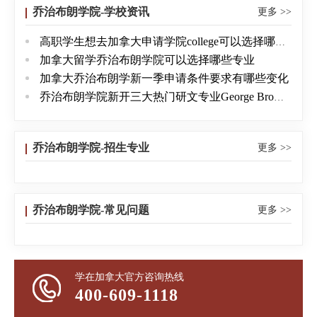
医学）。研究生专业证书的专业有：商业科目（商务
乔治布朗学院-学校资讯
更多 >>
管理、运动及竞赛市场营销、商业营销分析、数据库
高职学生想去加拿大申请学院college可以选择哪些性价比专业
营销、营销管理－金融服务、人力资源管理、金融计
加拿大留学乔治布朗学院可以选择哪些专业
划）；高级工程技术（无线网络、计算机程序员“国际
加拿大乔治布朗学新一季申请条件要求有哪些变化
教育背景”）；厨师专业（高级烘烤艺术、意大利餐饮
乔治布朗学院新开三大热门研文专业George Brown College
艺术）；设计专业（数字媒体、设计管理）；时装专
业（服装研究、国际时装管理）；酒店管理（展览会
和会议及贸易展管理、食品与营养管理、高级酒类与
乔治布朗学院-招生专业
更多 >>
饮品管理）。三、开学日期每年于一月、五月及九月
开学。入学要求英语程度大专证书研究生证书学士学
位托福成绩550(机上考试213)550(机上考试213)580(机
乔治布朗学院-常见问题
更多 >>
上考试237分)雅思成绩6.06.06.5乔治布朗强化英语课程
第八级结业第八级结业(非带薪实习科目)第九级结业
(带薪实习科目)第九级结业乔治布朗入学考试适用适用
学在加拿大官方咨询热线
不适用费用：申请费65加币，语言2095加币/8周，正课
400-609-1118
4900-6250加币/学期
[查看更多]