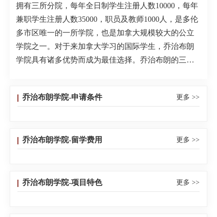
拥有三所分院，每年全日制学生注册人数10000，每年
兼职学生注册人数35000，职员及教师1000人，是多伦
多市区唯一的一所学院，也是加拿大规模较大的公立
学院之一。对于来加拿大学习的国际学生，乔治布朗
学院具有诸多优势而成为最佳选择。乔治布朗的三个
校园均位于多伦多市中心――那是加拿大商业、艺术
及科技的中心。多伦多世界一流的博物馆、艺术馆、
乔治布朗学院-申请条件
更多 >>
影剧院、图书馆及运动项目均近在咫尺。二、课程设
置学校共开设了150多个专业课程，课程设置迎合就业
市场的及时需求。设有语言强化、大专文凭、专业证
乔治布朗学院-留学费用
更多 >>
书、应用学士学位、研究生专业证书等五大类。语言
强化共分八个级别，目的是使留学生能够听懂专业课
而设立。应用学士学位的专业有：金融服务（个人理
财、金融服务管理、会计学）；餐饮／酒店／旅游
乔治布朗学院-项目特色
更多 >>
（餐饮酒店营运管理）；建筑技术（建筑与环境规范
管理）；幼儿教育；护理与健康科学（护理学、老年