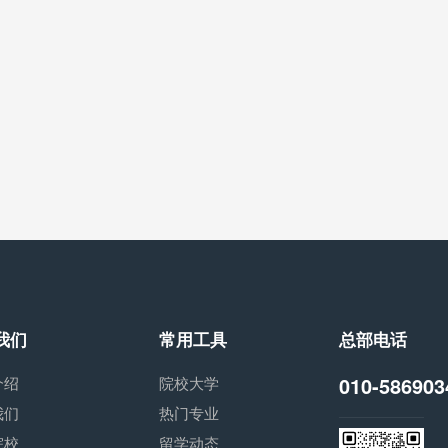
我们
常用工具
总部电话
010-586903
介绍
院校大学
我们
热门专业
院校
留学动态