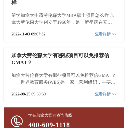
样
留学加拿大申请劳伦森大学MBA硕士项目怎么样 加
拿大劳伦森大学创立于1960年，是一所坐落在安大
略省萨德伯里市的公立大学。大学开设百余个专
2022-11-03 09:07:32
查看详情 >>
业，涵盖从本科到博士项目的各个教育层次。有来
自超60个国家的留学生。其法医专业加拿大排名第
一，矿业专业全加第一，劳伦森大学毕业生就业率
加拿大劳伦森大学有哪些项目可以免推荐信
连续多年安大略省排名第一，...
GMAT？
加拿大劳伦森大学有哪些项目可以免推荐信GMAT？
世界教育服务(WES)是一家非营利组织，主要为
计划在加拿大学习或工作的国际学生和移民提供证
2022-08-25 09:39:39
查看详情 >>
书评估.WES获得加拿大证书评估服务联盟(ACEC)的
认可，并且是其创始成员.WES文凭认证是指主要是
按北美，比如加拿大的标准评估学历和学位。本报
学在加拿大官方咨询热线
告可帮助...
400-609-1118