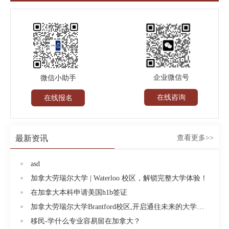
民加拿大，都会打下坚实的基础。尼亚加拉学院地理
位置：尼亚加拉学院位于加拿大最南端、安大略省与
美国交境的尼亚加拉地区，傍依世界著名的七大景观
之一-----尼亚加拉瀑布。离多伦多一小时车程，距美国
的水牛城40分钟车程。该地区风景如画、民风淳朴，
盛产葡萄，世界有名的冰酒就产于此地。尼亚加拉学
企业微信号
微信小助手
院学生人数：学院现有6,000多名全日制学生，20,000
在线咨询
在线报名
多非全日制学生。尼亚加拉学院学院特色：1.双录取：
无英语成绩者，可先进语言中心学习;2.自己的四年制
本科课程;3.毕业生就业率高，质量好;4.华裔学生少，
最新资讯
查看更多>>
语言环境好;5.课程设计独特;6.中型城市，安全友好，
学习环境好;7.大专课程多可以转学分到加拿大、美国
asd
和澳大利亚的大学。尼亚加拉学院大专及本科专业：
加拿大劳瑞尔大学 | Waterloo 校区，解锁完整大学体验！
(CO-OP是带薪实习)接待和旅游系：旅游管理(四年本
在加拿大本科申请美国h1b签证
科学位，CO-OP)，旅游和酒店管理(CO-OP)，旅游市
加拿大劳瑞尔大学Brantford校区,开启通往未来的大学生活!
场和运做(CO-OP)电力电子系：光电子(激光)工程(四年
移民-学什么专业容易留在加拿大？