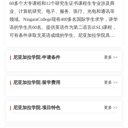
60多个大专课程和12个研究生证书课程生专业涉及商
业、计算机研究、电子、服务、医疗、光电和通讯等
领域。NiagaraCollege现有400多名国际学生求学，讲华
语的学生共60名。提供英语作为第二语言(ESL)课程，
可有条件录取无英语成绩的学生。尼亚加拉学院具有
三十年的大专和学院的办学经验，每个专业都经过安
大略省政府的批准，保证本校毕业生在今后工作中具
尼亚加拉学院-申请条件
更多 >>
备了所需的工商业技能。本校的毕业生就业安排保持
很高的纪录,毕业生而且有机会进入其公司的管理行
列。本校的许多专业含有实习项目，学生可在加拿大
尼亚加拉学院-留学费用
更多 >>
公司利用良好机会学以致用，这就大大增加了其毕业
后的竞争力。尼亚加拉学院也拥有一流的环境培训设
施，环境专业建有占一百公顷湿地的生态实验室，学
生们可在此进行环境试验此外，一个国际贸易和发展
尼亚加拉学院-项目特色
更多 >>
中心也在该校园。国际商业系很多的毕业生已经活跃
在世界的商业领域。学生们来自法国、希腊、韩国、