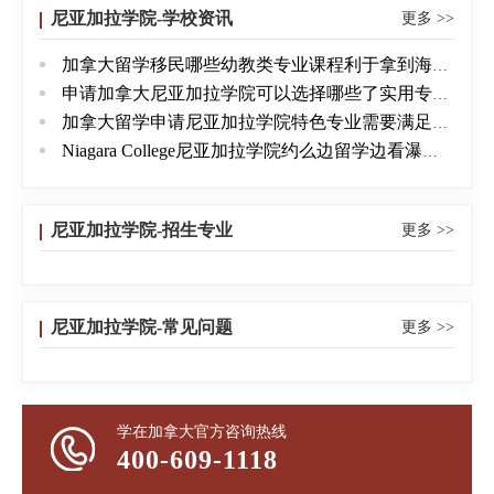
英国、利比亚、日本、墨西哥、智利、塞内加尔、台
尼亚加拉学院-学校资讯
更多 >>
湾、孟加拉、中国、泰国、黎巴嫩、特克斯和凯科斯
加拿大留学移民哪些幼教类专业课程利于拿到海外身份
群岛、约旦、埃及、哥伦比亚、厄瓜多尔、巴西、沙
申请加拿大尼亚加拉学院可以选择哪些了实用专业Niagara College
特阿拉伯、香港、印度、西班牙、德国、委内瑞拉、
加拿大留学申请尼亚加拉学院特色专业需要满足哪些条件
瑞士、意大利、百慕大、阿联酋、塞班群岛、巴基斯
Niagara College尼亚加拉学院约么边留学边看瀑布的那种
坦、匈牙利、阿卢巴、马其顿、阿根廷、巴哈马、比
利时、加纳、印度尼西亚、伊朗、肯尼亚、马达加斯
加、马来西亚、尼日利亚、也门、斯里兰卡、塔斯马
尼亚加拉学院-招生专业
更多 >>
尼亚、乌克兰和美国。独具特色的“有薪实习课程”：加
拿大尼亚加拉学院是全加拿大对国际学生开放“CO-
OP”(有薪实习)专业课程最多的公立院校，共有20多个
尼亚加拉学院-常见问题
更多 >>
有薪实习专业。中国学生英选择有薪实习专业，在学
习期间将有机会在世界著名企业(如喜来登酒店、
IBM、加拿大皇家银行、本田公司等)有薪实习，学生
学在加拿大官方咨询热线
不仅可获得一些薪水，补贴生活费用，还能得到宝贵
400-609-1118
的加拿大工作经验，无论以后学生选择回国就业是移