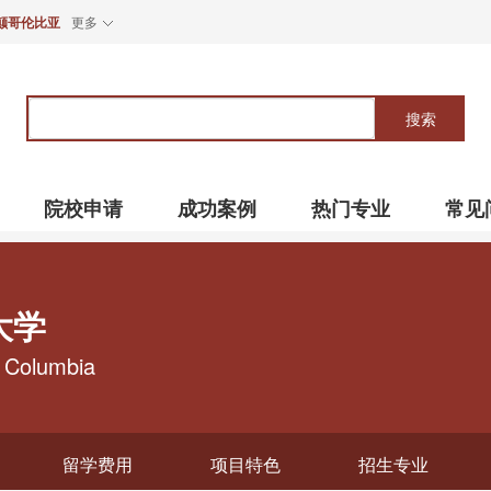
颠哥伦比亚
更多
关
键
搜索
词
院校申请
成功案例
热门专业
常见
大学
h Columbia
留学费用
项目特色
招生专业