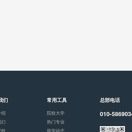
我们
常用工具
总部电话
010-586903
介绍
院校大学
我们
热门专业
院校
留学动态