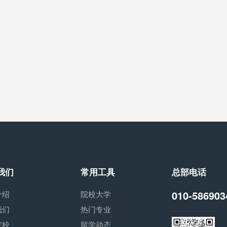
我们
常用工具
总部电话
010-586903
介绍
院校大学
我们
热门专业
院校
留学动态