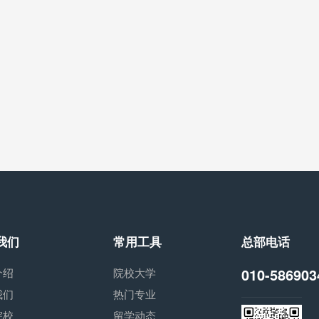
我们
常用工具
总部电话
010-586903
介绍
院校大学
我们
热门专业
院校
留学动态